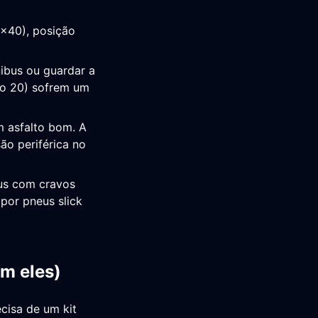
x40), posição
ibus ou guardar a
ro 20) sofrem um
m asfalto bom. A
ão periférica no
us com cravos
por pneus slick
em eles)
cisa de um kit