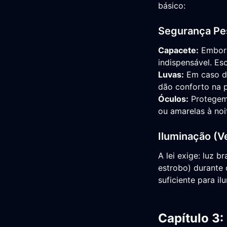
básico:
Segurança Pe
Capacete:
Embora 
indispensável. Es
Luvas:
Em caso de
dão conforto na 
Óculos:
Protegem 
ou amarelas à noi
Iluminação (Ve
A lei exige: luz 
estrobo) durante 
suficiente para il
Capítulo 3