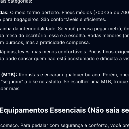
pais categorias:
das:
O meio termo perfeito. Pneus médios (700x35 ou 700
o para bagageiros. São confortáveis e eficientes.
ainha da intermodalidade. Se você precisa pegar metrô, ôn
a mesa do escritório, essa é a escolha. Rodas menores (a
m buracos, mas a praticidade compensa.
ápidas, leves, mas menos confortáveis. Pneus finos exige
a pode cansar quem não está acostumado e dificulta a vis
 (MTB):
Robustas e encaram qualquer buraco. Porém, pne
"seguram" a bike no asfalto. Se escolher uma MTB, troque 
nder mais.
 Equipamentos Essenciais (Não saia s
o começo. Para pedalar com segurança e conforto, você pre