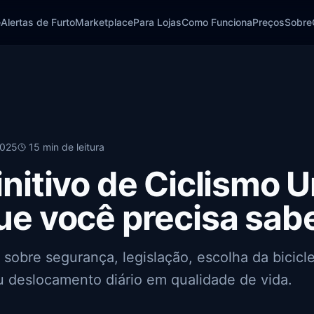
e
Alertas de Furto
Marketplace
Para Lojas
Como Funciona
Preços
Sobre
2025
15 min de leitura
initivo de Ciclismo 
ue você precisa sab
obre segurança, legislação, escolha da bicicle
 deslocamento diário em qualidade de vida.