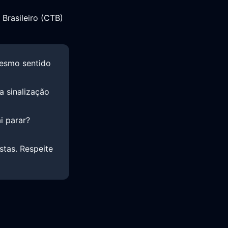
 Brasileiro (CTB)
 mesmo sentido
a sinalização
ai parar?
stas. Respeite