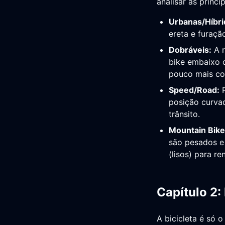
analisar as princi
Urbanas/Híbri
ereta e furaçã
Dobráveis:
A r
bike embaixo d
pouco mais co
Speed/Road:
R
posição curvad
trânsito.
Mountain Bike
são pesados e 
(lisos) para re
Capítulo 2:
A bicicleta é só 