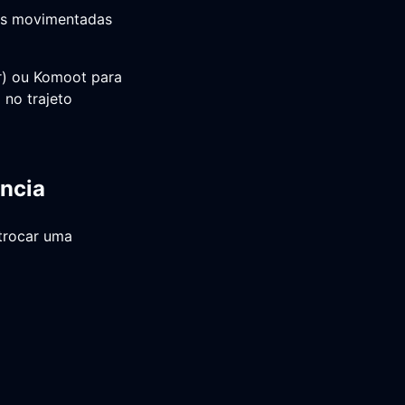
das movimentadas
r) ou Komoot para
 no trajeto
ência
 trocar uma