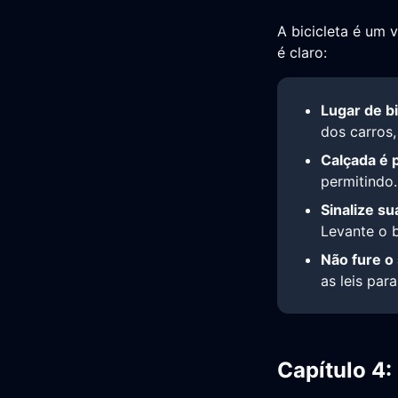
A bicicleta é um 
é claro:
Lugar de bi
dos carros,
Calçada é 
permitindo.
Sinalize su
Levante o b
Não fure o
as leis para
Capítulo 4: