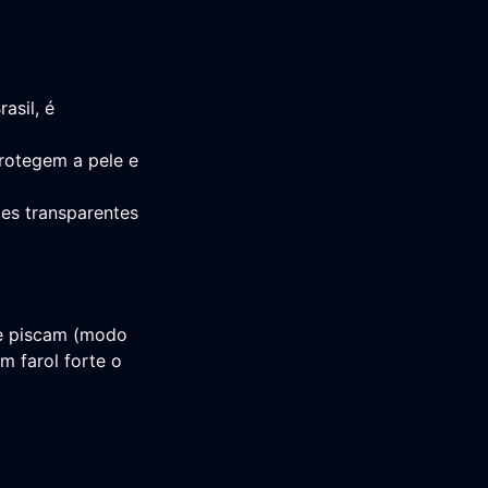
asil, é
rotegem a pele e
tes transparentes
que piscam (modo
m farol forte o