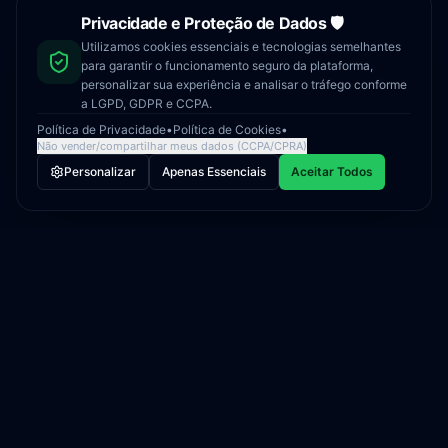
Privacidade e Proteção de Dados 🛡️
Utilizamos cookies essenciais e tecnologias semelhantes
para garantir o funcionamento seguro da plataforma,
personalizar sua experiência e analisar o tráfego conforme
a LGPD, GDPR e CCPA.
Política de Privacidade
•
Política de Cookies
•
Não vender/compartilhar meus dados
(CCPA/CPRA)
Personalizar
Apenas Essenciais
Aceitar Todos
BikeID
A plataforma líder em registro e proteção de
bicicletas. Segurança digital para o seu
patrimônio real.