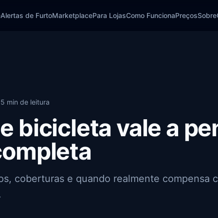
e
Alertas de Furto
Marketplace
Para Lojas
Como Funciona
Preços
Sobre
5 min de leitura
e bicicleta vale a p
completa
os, coberturas e quando realmente compensa c
.