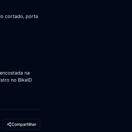
o cortado, porta
 encostada na
stro no BikeID
Compartilhar