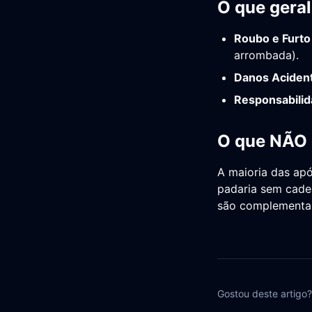
O que gera
Roubo e Furto 
arrombada).
Danos Acident
Responsabilida
O que NÃO 
A maioria das apó
padaria sem cadea
são complementar
Gostou deste artigo?