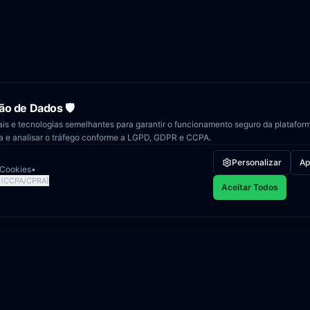
ão de Dados 🛡️
ais e tecnologias semelhantes para garantir o funcionamento seguro da platafor
ia e analisar o tráfego conforme a LGPD, GDPR e CCPA.
Personalizar
Ap
 Cookies
•
(CCPA/CPRA)
Aceitar Todos